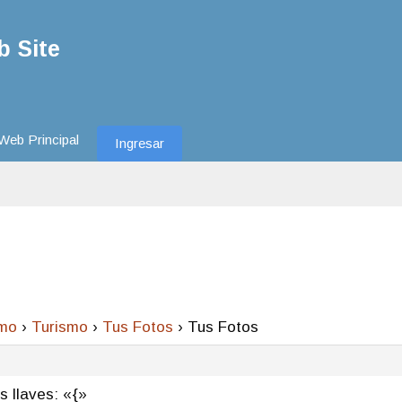
 Site
Web Principal
Ingresar
smo
›
Turismo
›
Tus Fotos
›
Tus Fotos
s llaves: «{»