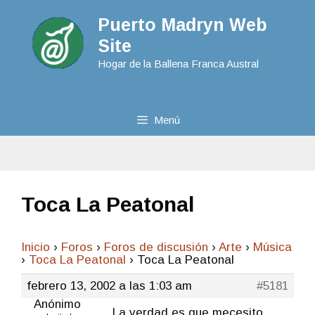
Puerto Madryn Web
Site
Hogar de la Ballena Franca Austral
Menú
Toca La Peatonal
Inicio
›
Foros
›
Foros de discusión
›
Arte
›
Música
›
Toca La Peatonal
›
Toca La Peatonal
febrero 13, 2002 a las 1:03 am
#5181
Anónimo
La verdad es que mecesito