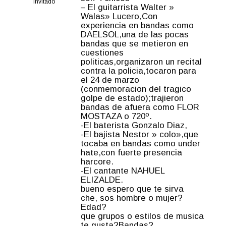
Invitado
– El guitarrista Walter »
Walas» Lucero,Con
experiencia en bandas como
DAELSOL,una de las pocas
bandas que se metieron en
cuestiones
politicas,organizaron un recital
contra la policia,tocaron para
el 24 de marzo
(conmemoracion del tragico
golpe de estado);trajieron
bandas de afuera como FLOR
MOSTAZA o 720º.
-El baterista Gonzalo Diaz,
-El bajista Nestor » colo»,que
tocaba en bandas como under
hate,con fuerte presencia
harcore.
-El cantante NAHUEL
ELIZALDE.
bueno espero que te sirva
che, sos hombre o mujer?
Edad?
que grupos o estilos de musica
te gusta?Bandas?