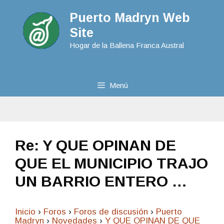
Puerto Madryn Web
Site
Hogar de la Ballena Franca Austral
Menú
Re: Y QUE OPINAN DE
QUE EL MUNICIPIO TRAJO
UN BARRIO ENTERO …
Inicio
›
Foros
›
Foros de discusión
›
Puerto
Madryn
›
Novedades
›
Y QUE OPINAN DE QUE