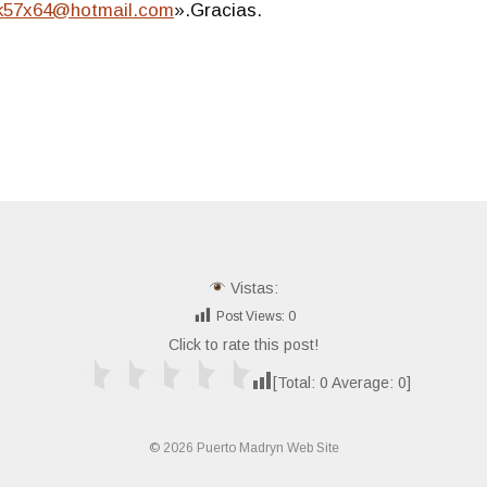
.k57x64@hotmail.com
».Gracias.
Vistas:
Post Views:
0
Click to rate this post!
[Total:
0
Average:
0
]
© 2026 Puerto Madryn Web Site