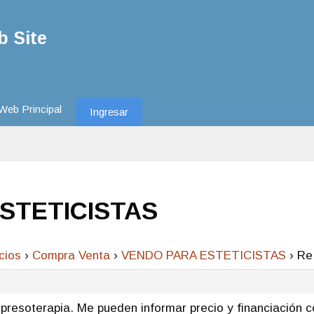
 Site
Web Principal
Ingresar
ESTETICISTAS
cios
›
Compra Venta
›
VENDO PARA ESTETICISTAS
›
Re
 presoterapia. Me pueden informar precio y financiación c