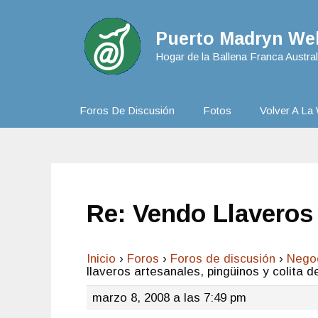
Puerto Madryn Web
Hogar de la Ballena Franca Austral
Foros De Discusión
Fotos
Volver A La 
Re: Vendo Llaveros 
Inicio
›
Foros
›
Foros de discusión
›
Nego
llaveros artesanales, pingüinos y colita d
marzo 8, 2008 a las 7:49 pm