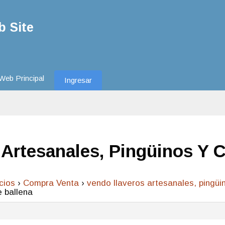
 Site
Web Principal
Ingresar
Artesanales, Pingüinos Y C
cios
›
Compra Venta
›
vendo llaveros artesanales, pingüin
e ballena