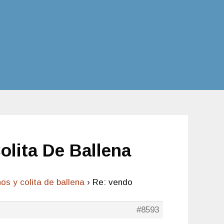
olita De Ballena
os y colita de ballena
›
Re: vendo
#8593