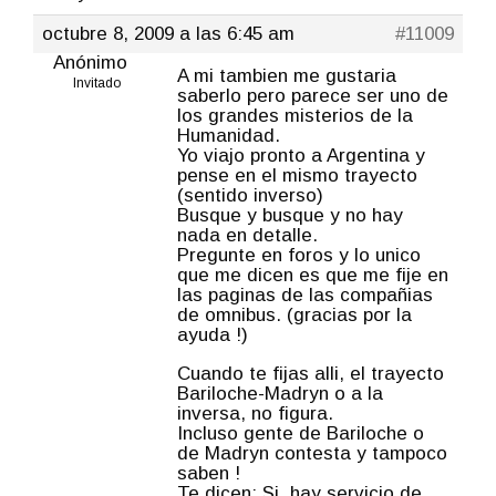
octubre 8, 2009 a las 6:45 am
#11009
Anónimo
A mi tambien me gustaria
Invitado
saberlo pero parece ser uno de
los grandes misterios de la
Humanidad.
Yo viajo pronto a Argentina y
pense en el mismo trayecto
(sentido inverso)
Busque y busque y no hay
nada en detalle.
Pregunte en foros y lo unico
que me dicen es que me fije en
las paginas de las compañias
de omnibus. (gracias por la
ayuda !)
Cuando te fijas alli, el trayecto
Bariloche-Madryn o a la
inversa, no figura.
Incluso gente de Bariloche o
de Madryn contesta y tampoco
saben !
Te dicen: Si, hay servicio de