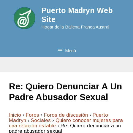
Puerto Madryn Web
Site
Hogar de la Ballena Franca Austral
Menú
Re: Quiero Denunciar A Un
Padre Abusador Sexual
Inicio
›
Foros
›
Foros de discusión
›
Puerto
Madryn
›
Sociales
›
Quiero conocer mujeres para
una relacion estable
›
Re: Quiero denunciar a un
padre abusador sexual