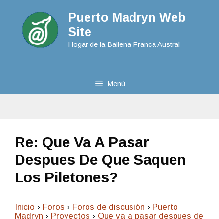
Puerto Madryn Web
Site
Hogar de la Ballena Franca Austral
Menú
Re: Que Va A Pasar
Despues De Que Saquen
Los Piletones?
Inicio
›
Foros
›
Foros de discusión
›
Puerto
Madryn
›
Proyectos
›
Que va a pasar despues de