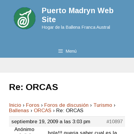
Puerto Madryn Web
Site
Hogar de la Ballena Franca Austral
Menú
Re: ORCAS
Inicio
›
Foros
›
Foros de discusión
›
Turismo
›
Ballenas
›
ORCAS
›
Re: ORCAS
septiembre 19, 2009 a las 3:03 pm
#10897
Anónimo
hola!!! queria saber cual es la