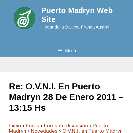
Puerto Madryn Web
Site
Hogar de la Ballena Franca Austral
Menú
Re: O.V.N.I. En Puerto
Madryn 28 De Enero 2011 –
13:15 Hs
Inicio
›
Foros
›
Foros de discusión
›
Puerto
Madryn
›
Novedades
›
O.V.N.I. en Puerto Madryn