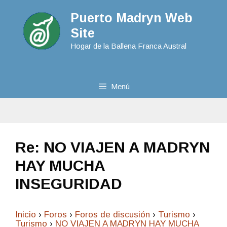
Puerto Madryn Web
Site
Hogar de la Ballena Franca Austral
Menú
Re: NO VIAJEN A MADRYN
HAY MUCHA
INSEGURIDAD
Inicio
›
Foros
›
Foros de discusión
›
Turismo
›
Turismo
›
NO VIAJEN A MADRYN HAY MUCHA