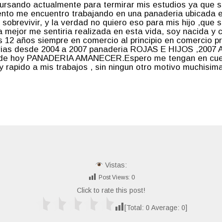
rsando actualmente para termirar mis estudios ya que sin
nto me encuentro trabajando en una panaderia ubicada
sobrevivir, y la verdad no quiero eso para mis hijo ,que s
a mejor me sentiria realizada en esta vida, soy nacida y 
 12 años siempre en comercio al principio en comercio pr
rias desde 2004 a 2007 panaderia ROJAS E HIJOS ,2007 
a de hoy PANADERIA AMANECER.Espero me tengan en cuent
 rapido a mis trabajos , sin ningun otro motivo muchisi
Vistas:
Post Views:
0
Click to rate this post!
[Total:
0
Average:
0
]