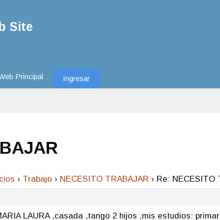
 Site
Web Principal
Ingresar
ABAJAR
cios
›
Trabajo
›
NECESITO TRABAJAR
›
Re: NECESITO
IA LAURA ,casada ,tango 2 hijos ,mis estudios: primar