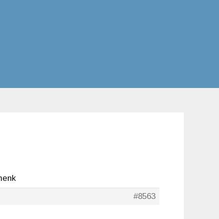
menk
#8563