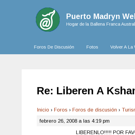
Puerto Madryn Web
Hogar de la Ballena Franca Austral
Foros De Discusión
Fotos
Volver A La 
Re: Liberen A Ksh
Inicio
›
Foros
›
Foros de discusión
›
Turi
febrero 26, 2008 a las 4:19 pm
LIBERENLO!!!!! POR FAVOR!!!!!!