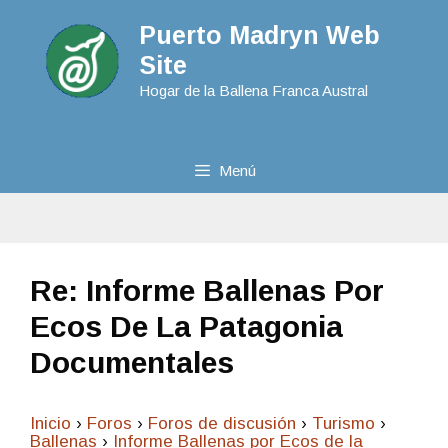
Puerto Madryn Web
Site
Hogar de la Ballena Franca Austral
Menú
Re: Informe Ballenas Por
Ecos De La Patagonia
Documentales
Inicio
›
Foros
›
Foros de discusión
›
Turismo
›
Ballenas
›
Informe Ballenas por Ecos de la