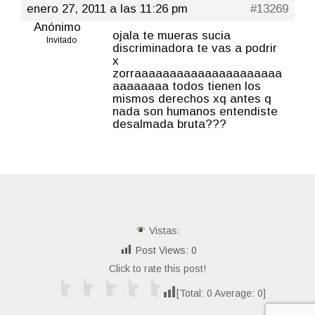
enero 27, 2011 a las 11:26 pm
#13269
Anónimo
ojala te mueras sucia
Invitado
discriminadora te vas a podrir
x
zorraaaaaaaaaaaaaaaaaaaaa
aaaaaaaa todos tienen los
mismos derechos xq antes q
nada son humanos entendiste
desalmada bruta???
Vistas:
Post Views:
0
Click to rate this post!
[Total:
0
Average:
0
]