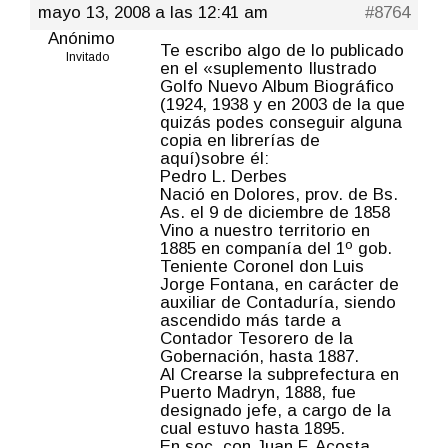
mayo 13, 2008 a las 12:41 am
#8764
Anónimo
Te escribo algo de lo publicado
Invitado
en el «suplemento Ilustrado
Golfo Nuevo Album Biográfico
(1924, 1938 y en 2003 de la que
quizás podes conseguir alguna
copia en librerías de
aquí)sobre él:
Pedro L. Derbes
Nació en Dolores, prov. de Bs.
As. el 9 de diciembre de 1858
Vino a nuestro territorio en
1885 en companía del 1º gob.
Teniente Coronel don Luis
Jorge Fontana, en carácter de
auxiliar de Contaduría, siendo
ascendido más tarde a
Contador Tesorero de la
Gobernación, hasta 1887.
Al Crearse la subprefectura en
Puerto Madryn, 1888, fue
designado jefe, a cargo de la
cual estuvo hasta 1895.
En soc. con Juan F. Acosta