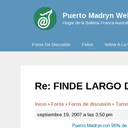
Puerto Madryn Web
Hogar de la Ballena Franca Austral
Foros De Discusión
Fotos
Volver A La 
Re: FINDE LARGO 
Inicio
›
Foros
›
Foros de discusión
›
Turi
septiembre 19, 2007 a las 3:50 pm
Puerto Madryn con 96% de o