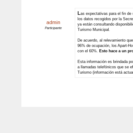
L
as expectativas para el fin d
los datos recogidos por la Secr
admin
ya están consultando disponibili
Participante
Turismo Municipal.
De acuerdo, al relevamiento que
96% de ocupación, los Apart-Hot
con el 60%.
Esto hace a un pr
Esta información es brindada p
a llamadas telefónicos que se e
Turismo (información está actua