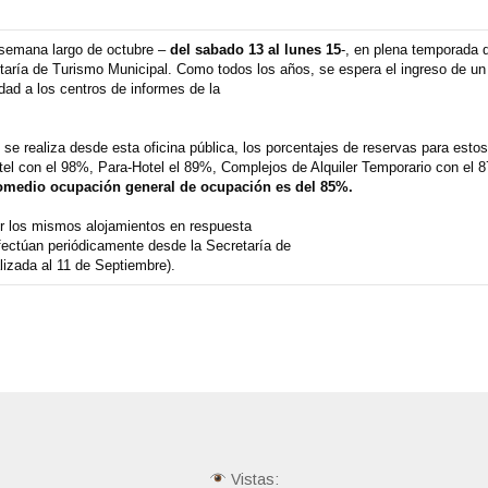
e semana largo de octubre –
del sabado 13 al lunes 15
-, en plena temporada 
etaría de Turismo Municipal. Como todos los años, se espera el ingreso de un 
dad a los centros de informes de la
 se realiza desde esta oficina pública, los porcentajes de reservas para esto
el con el 98%, Para-Hotel el 89%, Complejos de Alquiler Temporario con el 
omedio ocupación general de ocupación es del 85%.
or los mismos alojamientos en respuesta
fectúan periódicamente desde la Secretaría de
lizada al 11 de Septiembre).
Vistas: