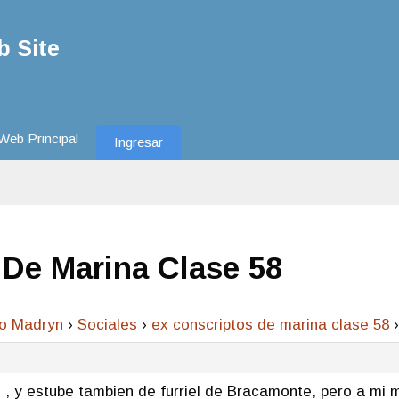
 Site
Web Principal
Ingresar
 De Marina Clase 58
to Madryn
›
Sociales
›
ex conscriptos de marina clase 58
›
 , y estube tambien de furriel de Bracamonte, pero a mi