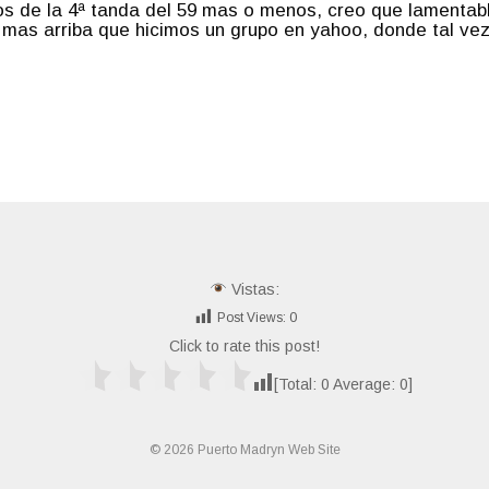
os de la 4ª tanda del 59 mas o menos, creo que lament
 mas arriba que hicimos un grupo en yahoo, donde tal v
Vistas:
Post Views:
0
Click to rate this post!
[Total:
0
Average:
0
]
© 2026 Puerto Madryn Web Site