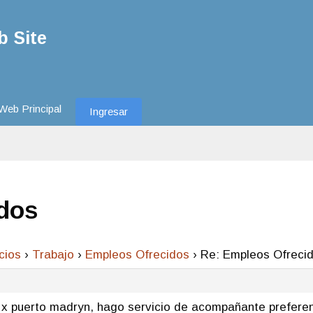
 Site
Web Principal
Ingresar
dos
cios
›
Trabajo
›
Empleos Ofrecidos
›
Re: Empleos Ofreci
 x puerto madryn, hago servicio de acompañante preferent