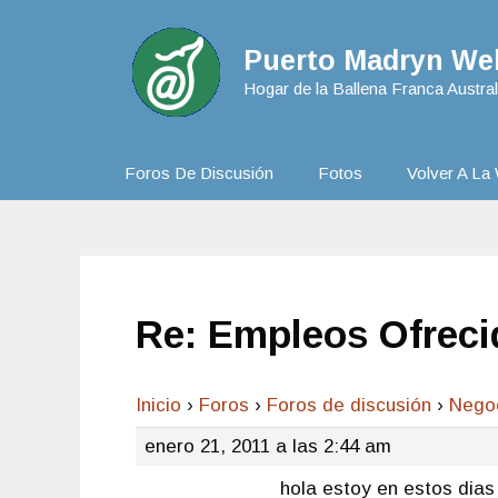
Puerto Madryn Web
Hogar de la Ballena Franca Austral
Foros De Discusión
Fotos
Volver A La 
Re: Empleos Ofreci
Inicio
›
Foros
›
Foros de discusión
›
Nego
enero 21, 2011 a las 2:44 am
hola estoy en estos dias