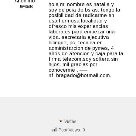
Anónimo
hola mi nombre es natalia y
Invitado
soy de pcia de bs as. tengo la
posibilidad de radicarme en
esa hermosa localidad y
ofresco mis experiencias
laborales para empezar una
vida. secretaria ejecutiva
bilingue, pc, tecnica en
administarcion de pymes, 4
años de atencion y caja para la
firma telecom.soy soltera sin
hijos. mil gracias por
conocerme . —–
nf_bragado@hotmail.com.
Vistas:
Post Views:
0