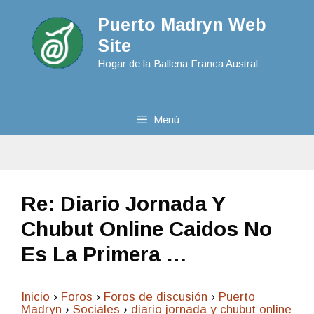
Puerto Madryn Web
Site
Hogar de la Ballena Franca Austral
Menú
Re: Diario Jornada Y
Chubut Online Caidos No
Es La Primera …
Inicio
›
Foros
›
Foros de discusión
›
Puerto
Madryn
›
Sociales
›
diario jornada y chubut online