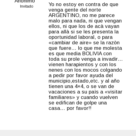
Anónimo
Yo no estoy en contra de que
Invitado
venga gente del norte
ARGENTINO, no me parece
malo para nada, ni que vengan
ellos, ni que los de acà vayan
para allà si se les presenta la
oportunidad laboral, o para
«cambiar de aire» se la razòn
que fuere… lo que me molesta
es que media BOLIVIA con
toda su prole venga a invadir…
vienen harapientos y con los
nenes con los mocos colgando
a pedir por favor ayuda del
municipio,estado,etc. y al año
tienen una 4×4, o se van de
vacaciones a su paìs a «visitar
familiares» y cuando vuelven
se edifican de golpe una
casa… por favor!!