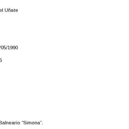
el Uñate
/05/1990
6
Balneario “Simona”.