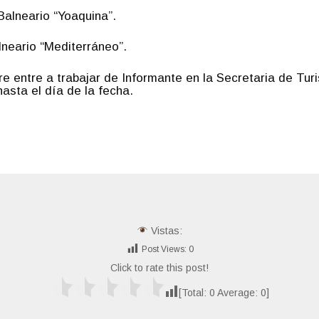
Balneario “Yoaquina”.
neario “Mediterráneo”.
e entre a trabajar de Informante en la Secretaria de Tu
asta el día de la fecha.
Vistas:
Post Views:
0
Click to rate this post!
[Total:
0
Average:
0
]