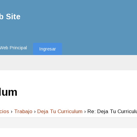
 Site
Web Principal
Ingresar
ulum
cios
›
Trabajo
›
Deja Tu Curriculum
›
Re: Deja Tu Curricu