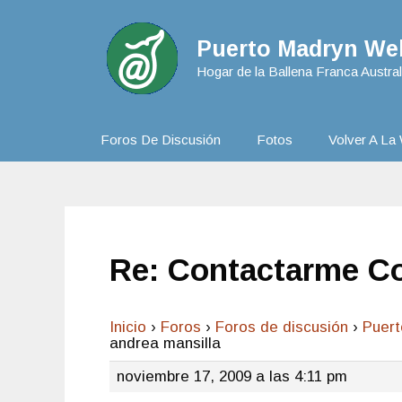
Puerto Madryn Web
Hogar de la Ballena Franca Austral
Foros De Discusión
Fotos
Volver A La 
Re: Contactarme Co
Inicio
›
Foros
›
Foros de discusión
›
Puer
andrea mansilla
noviembre 17, 2009 a las 4:11 pm