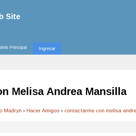
 Site
Web Principal
Ingresar
n Melisa Andrea Mansilla
to Madryn
›
Hacer Amigos
›
contactarme con melisa andre