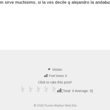
m sirve muchisimo, si la ves decile q alejandro la andabus
Vistas:
Post Views:
0
Click to rate this post!
[Total:
0
Average:
0
]
© 2026 Puerto Madryn Web Site