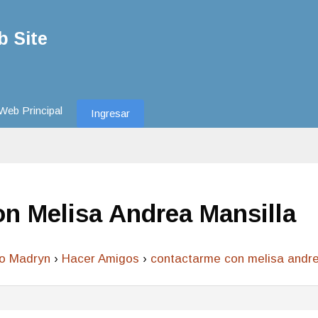
 Site
Web Principal
Ingresar
n Melisa Andrea Mansilla
to Madryn
›
Hacer Amigos
›
contactarme con melisa andre