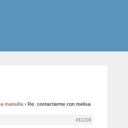
a mansilla
›
Re: contactarme con melisa
#11218