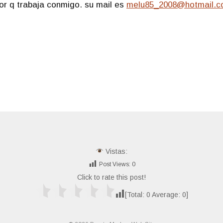
or q trabaja conmigo. su mail es
melu85_2008@hotmail.
Vistas:
Post Views:
0
Click to rate this post!
[Total:
0
Average:
0
]