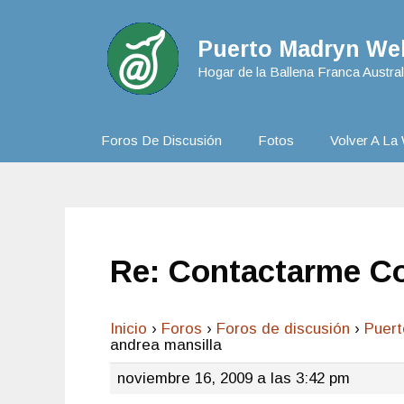
Puerto Madryn Web
Hogar de la Ballena Franca Austral
Foros De Discusión
Fotos
Volver A La 
Re: Contactarme Co
Inicio
›
Foros
›
Foros de discusión
›
Puer
andrea mansilla
noviembre 16, 2009 a las 3:42 pm