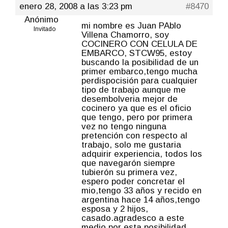
enero 28, 2008 a las 3:23 pm
#8470
Anónimo
mi nombre es Juan PAblo
Invitado
Villena Chamorro, soy
COCINERO CON CELULA DE
EMBARCO, STCW95, estoy
buscando la posibilidad de un
primer embarco,tengo mucha
perdispocisión para cualquier
tipo de trabajo aunque me
desembolveria mejor de
cocinero ya que es el oficio
que tengo, pero por primera
vez no tengo ninguna
pretención con respecto al
trabajo, solo me gustaria
adquirir experiencia, todos los
que navegarón siempre
tubierón su primera vez,
espero poder concretar el
mio,tengo 33 años y recido en
argentina hace 14 años,tengo
esposa y 2 hijos,
casado.agradesco a este
medio por esta posibilidad.