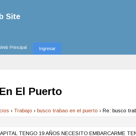
 Site
Web Principal
Ingresar
En El Puerto
cios
›
Trabajo
›
busco trabao en el puerto
›
Re: busco tra
CAPITAL TENGO 19 AÑOS NECESITO EMBARCARME TE