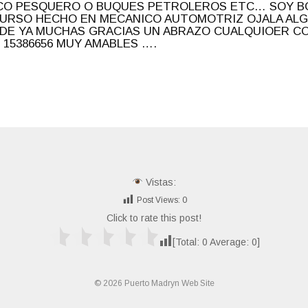
CO PESQUERO O BUQUES PETROLEROS ETC… SOY B
CURSO HECHO EN MECANICO AUTOMOTRIZ OJALA ALG
DE YA MUCHAS GRACIAS UN ABRAZO CUALQUIOER C
83 15386656 MUY AMABLES ….
Vistas:
Post Views:
0
Click to rate this post!
[Total:
0
Average:
0
]
© 2026 Puerto Madryn Web Site