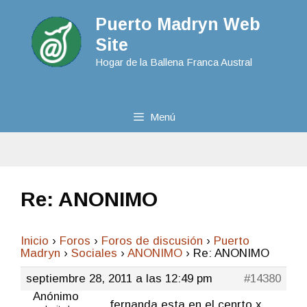
Puerto Madryn Web
Site
Hogar de la Ballena Franca Austral
Menú
Re: ANONIMO
Inicio
›
Foros
›
Foros de discusión
›
Puerto
Madryn
›
Sociales
›
ANONIMO
›
Re: ANONIMO
septiembre 28, 2011 a las 12:49 pm
#14380
Anónimo
fernanda esta en el cenrto x