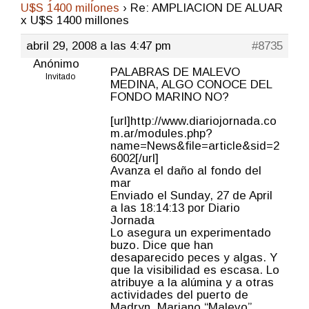
U$S 1400 millones
›
Re: AMPLIACION DE ALUAR
x U$S 1400 millones
abril 29, 2008 a las 4:47 pm
#8735
Anónimo
PALABRAS DE MALEVO
Invitado
MEDINA, ALGO CONOCE DEL
FONDO MARINO NO?
[url]http://www.diariojornada.co
m.ar/modules.php?
name=News&file=article&sid=2
6002[/url]
Avanza el daño al fondo del
mar
Enviado el Sunday, 27 de April
a las 18:14:13 por Diario
Jornada
Lo asegura un experimentado
buzo. Dice que han
desaparecido peces y algas. Y
que la visibilidad es escasa. Lo
atribuye a la alúmina y a otras
actividades del puerto de
Madryn. Mariano “Malevo”