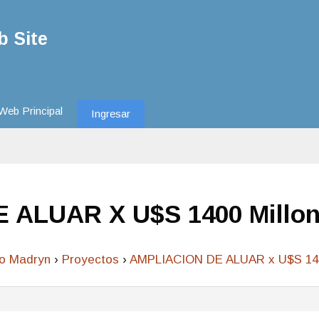
 Site
Web Principal
Ingresar
 ALUAR X U$S 1400 Millo
to Madryn
›
Proyectos
›
AMPLIACION DE ALUAR x U$S 140