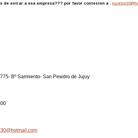
s de entrar a esa empresa??? por favor contesten a :
nucklon30@ho
 775- Bº Sarmiento- San Pewdro de Jujuy
800
n30@hotmail.com