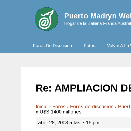
Puerto Madryn Web
Hogar de la Ballena Franca Austral
Foros De Discusión
Fotos
Volver A La 
Re: AMPLIACION DE
Inicio
›
Foros
›
Foros de discusión
›
Puer
x U$S 1400 millones
abril 28, 2008 a las 7:16 pm