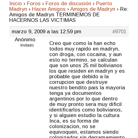
Inicio
›
Foros
›
Foros de discusión
›
Puerto
Madryn
›
Hacer Amigos
›
Amigos de Madryn
›
Re:
Amigos de Madryn TERMINEMOS DE
HACERNOS LAS VICTIMAS
marzo 9, 2009 a las 12:59 pm
#9701
Anónimo
Creo que como la han echo
Invitado
todos muy rapido en madryn,
con droga, con cocaina, y aun
esto no termino, se calculan
que son unos 25 mil bolivianos
los que residen en madryn y es
probable que debido a la
corrupcion que destruye
nuestro bendito pais la mayoria
tenga ya documentos
argentinos por lo que dentro
de muy pronto sera muy dificil
identificarlos como bolivianos,
y si alguien estudio la cultura
Inca, es su forma de
colonizacion, no se
equivoquen, estamos siendo
colonizados sin derramamiento