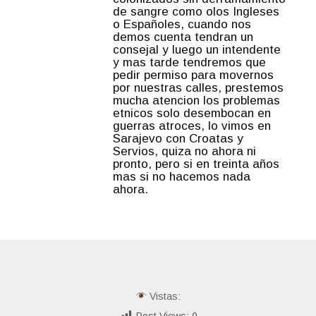
de sangre como olos Ingleses
o Españoles, cuando nos
demos cuenta tendran un
consejal y luego un intendente
y mas tarde tendremos que
pedir permiso para movernos
por nuestras calles, prestemos
mucha atencion los problemas
etnicos solo desembocan en
guerras atroces, lo vimos en
Sarajevo con Croatas y
Servios, quiza no ahora ni
pronto, pero si en treinta años
mas si no hacemos nada
ahora.
Vistas:
Post Views:
0