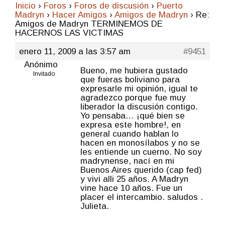
Inicio
›
Foros
›
Foros de discusión
›
Puerto
Madryn
›
Hacer Amigos
›
Amigos de Madryn
›
Re:
Amigos de Madryn TERMINEMOS DE
HACERNOS LAS VICTIMAS
enero 11, 2009 a las 3:57 am
#9451
Anónimo
Bueno, me hubiera gustado
Invitado
que fueras boliviano para
expresarle mi opinión, igual te
agradezco porque fue muy
liberador la discusión contigo.
Yo pensaba… ¡qué bien se
expresa este hombre!, en
general cuando hablan lo
hacen en monosílabos y no se
les entiende un cuerno. No soy
madrynense, nací en mi
Buenos Aires querido (cap fed)
y vivi alli 25 años. A Madryn
vine hace 10 años. Fue un
placer el intercambio. saludos .
Julieta.