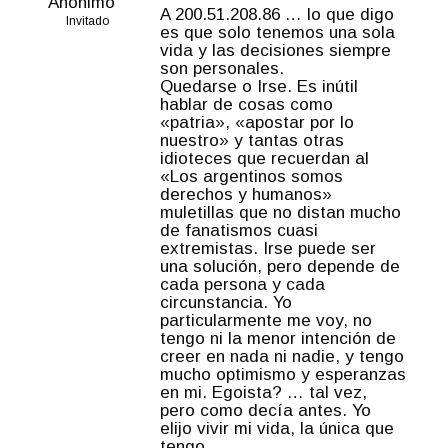
Anónimo
A 200.51.208.86 … lo que digo
Invitado
es que solo tenemos una sola
vida y las decisiones siempre
son personales.
Quedarse o Irse. Es inútil
hablar de cosas como
«patria», «apostar por lo
nuestro» y tantas otras
idioteces que recuerdan al
«Los argentinos somos
derechos y humanos»
muletillas que no distan mucho
de fanatismos cuasi
extremistas. Irse puede ser
una solución, pero depende de
cada persona y cada
circunstancia. Yo
particularmente me voy, no
tengo ni la menor intención de
creer en nada ni nadie, y tengo
mucho optimismo y esperanzas
en mi. Egoista? … tal vez,
pero como decía antes. Yo
elijo vivir mi vida, la única que
tengo.