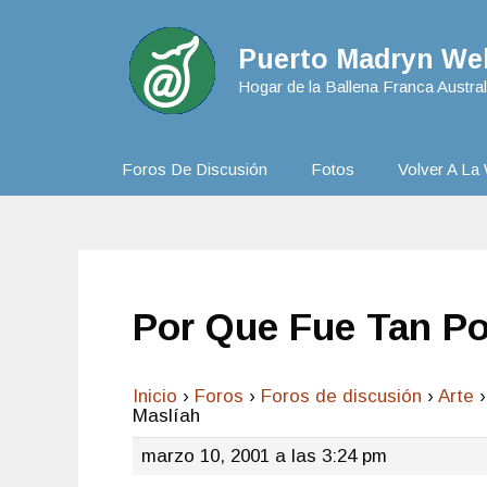
Puerto Madryn Web
Hogar de la Ballena Franca Austral
Foros De Discusión
Fotos
Volver A La 
Por Que Fue Tan Po
Inicio
›
Foros
›
Foros de discusión
›
Arte
›
Maslíah
marzo 10, 2001 a las 3:24 pm