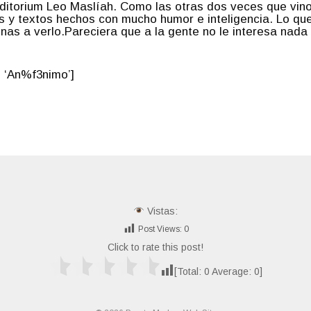
uditorium Leo Maslíah. Como las otras dos veces que vin
s y textos hechos con mucho humor e inteligencia. Lo qu
nas a verlo.Pareciera que a la gente no le interesa nada 
 ‘An%f3nimo’]
Vistas:
Post Views:
0
Click to rate this post!
[Total:
0
Average:
0
]