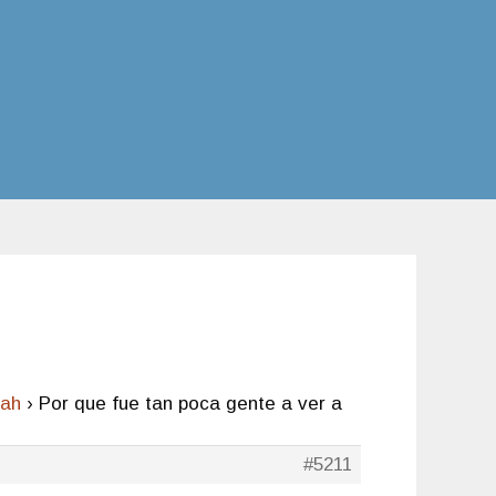
íah
›
Por que fue tan poca gente a ver a
#5211