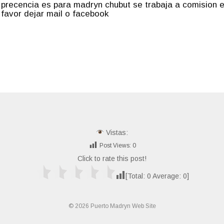
 precencia es para madryn chubut se trabaja a comision e
 favor dejar mail o facebook
Vistas:
Post Views:
0
Click to rate this post!
[Total:
0
Average:
0
]
© 2026 Puerto Madryn Web Site