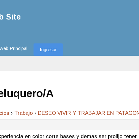
 Site
Web Principal
Ingresar
eluquero/a
cios
›
Trabajo
›
DESEO VIVIR Y TRABAJAR EN PATAGONIA
periencia en color corte bases y demas ser prolijo tener 