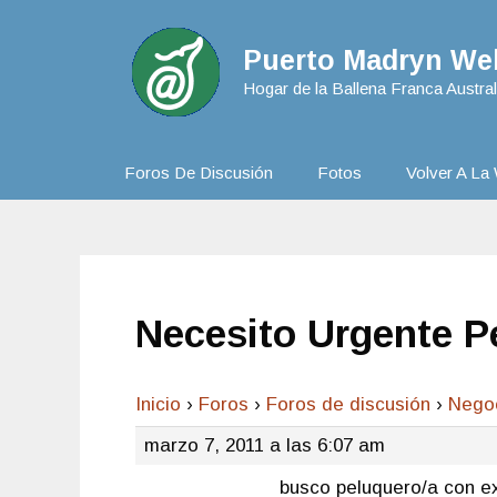
Puerto Madryn Web
Hogar de la Ballena Franca Austral
Foros De Discusión
Fotos
Volver A La 
Necesito Urgente P
Inicio
›
Foros
›
Foros de discusión
›
Nego
marzo 7, 2011 a las 6:07 am
busco peluquero/a con ex