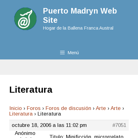
Puerto Madryn Web
Site
Hogar de la Ballena Franca Austral
Menú
Literatura
Inicio
›
Foros
›
Foros de discusión
›
Arte
›
Arte
›
Literatura
›
Literatura
octubre 18, 2006 a las 11:02 pm
#7051
Anónimo
Titulo: Minificción, microrrelato,