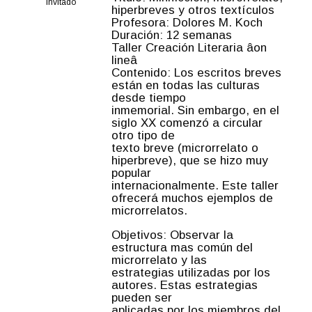
Invitado
hiperbreves y otros textículos
Profesora: Dolores M. Koch
Duración: 12 semanas
Taller Creación Literaria âon
lineâ
Contenido: Los escritos breves
están en todas las culturas
desde tiempo
inmemorial. Sin embargo, en el
siglo XX comenzó a circular
otro tipo de
texto breve (microrrelato o
hiperbreve), que se hizo muy
popular
internacionalmente. Este taller
ofrecerá muchos ejemplos de
microrrelatos.
Objetivos: Observar la
estructura mas común del
microrrelato y las
estrategias utilizadas por los
autores. Estas estrategias
pueden ser
aplicadas por los miembros del