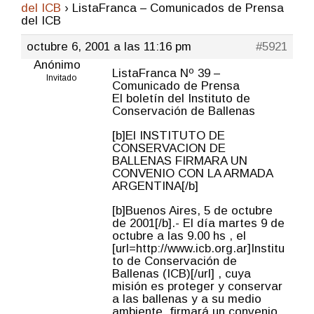
del ICB
›
ListaFranca – Comunicados de Prensa
del ICB
octubre 6, 2001 a las 11:16 pm
#5921
Anónimo
ListaFranca Nº 39 –
Invitado
Comunicado de Prensa
El boletín del Instituto de
Conservación de Ballenas
[b]El INSTITUTO DE
CONSERVACION DE
BALLENAS FIRMARA UN
CONVENIO CON LA ARMADA
ARGENTINA[/b]
[b]Buenos Aires, 5 de octubre
de 2001[/b].- El día martes 9 de
octubre a las 9.00 hs , el
[url=http://www.icb.org.ar]Institu
to de Conservación de
Ballenas (ICB)[/url] , cuya
misión es proteger y conservar
a las ballenas y a su medio
ambiente, firmará un convenio