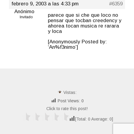
febrero 9, 2003 a las 4:33 pm
#6359
Anónimo
parece que si che que loco no
Invitado
pensar que tocban creedency y
ahorea tocan musica re rarara
y loca
[Anonymously Posted by:
‘An%f3nimo’]
Vistas:
Post Views:
0
Click to rate this post!
[Total:
0
Average:
0
]