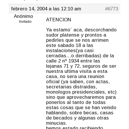
febrero 14, 2004 a las 12:10 am
#6773
Anónimo
ATENCION
Invitado
Ya estamo´ aca, descorchando
sudor platense y prontos a
pedirles que se nos arrimen
este sabado 18 a las
instalaciones(ya casi
cerradas…o derribadas) de la
calle 2 nº 1934 entre las
lejanas 71 y 72, seguros de ser
nuestra ultima visita a esta
casa, no sera una reunion
oficial (ya saben, con actas,
secretarias distraidas,
monologos presidenciales, etc)
sino que aprovecharemos para
ponerlos al tanto de todas
estas cosas que se han venido
hablando, sobre becas, casas
de becados y algunas otras
minucias.
hemos estado recibiendo