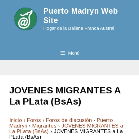
Puerto Madryn Web
Site
Hogar de la Ballena Franca Austral
Menú
JOVENES MIGRANTES A
La PLata (BsAs)
Inicio
›
Foros
›
Foros de discusión
›
Puerto
Madryn
›
Migrantes
›
JOVENES MIGRANTES a
La PLata (BsAs)
›
JOVENES MIGRANTES a La
PLata (BsAs)