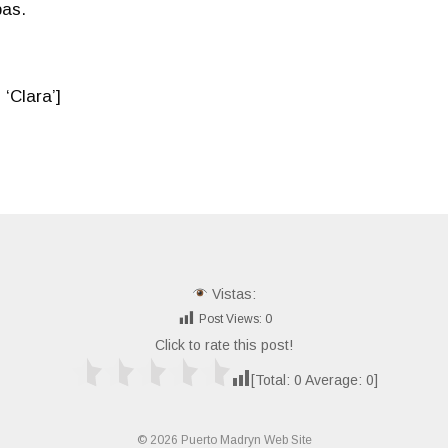
bas.
‘Clara’]
Vistas:
Post Views:
0
Click to rate this post!
[Total:
0
Average:
0
]
© 2026 Puerto Madryn Web Site