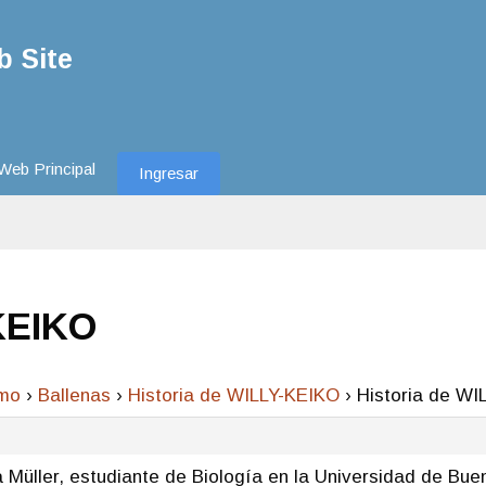
 Site
Web Principal
Ingresar
KEIKO
smo
›
Ballenas
›
Historia de WILLY-KEIKO
›
Historia de WI
 Müller, estudiante de Biología en la Universidad de Bu