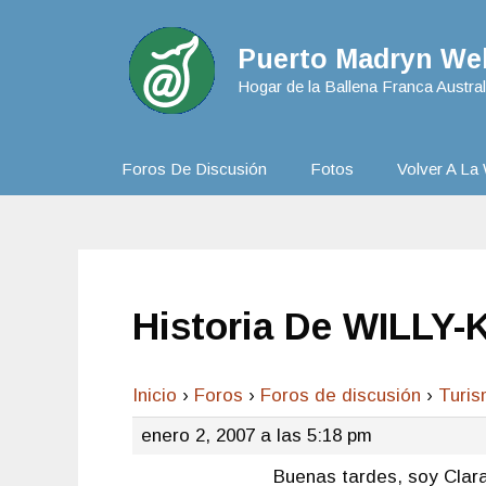
Puerto Madryn Web
Hogar de la Ballena Franca Austral
Foros De Discusión
Fotos
Volver A La 
Historia De WILLY-
Inicio
›
Foros
›
Foros de discusión
›
Turi
enero 2, 2007 a las 5:18 pm
Buenas tardes, soy Clara