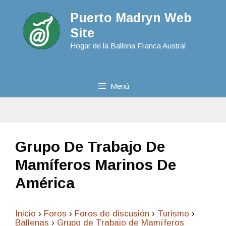
Puerto Madryn Web
Site
Hogar de la Ballena Franca Austral
Menú
Grupo De Trabajo De
Mamíferos Marinos De
América
Inicio
›
Foros
›
Foros de discusión
›
Turismo
›
Ballenas
›
Grupo de Trabajo de Mamíferos