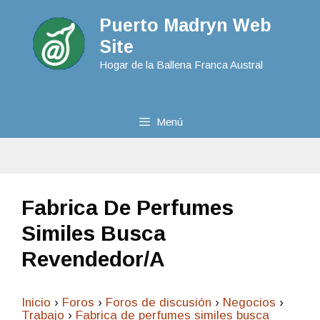
Puerto Madryn Web
Site
Hogar de la Ballena Franca Austral
Menú
Fabrica De Perfumes
Similes Busca
Revendedor/a
Inicio
›
Foros
›
Foros de discusión
›
Negocios
›
Trabajo
›
Fabrica de perfumes similes busca