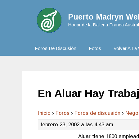
Puerto Madryn Web
Hogar de la Ballena Franca Austral
Foros De Discusión
Fotos
Volver A La 
En Aluar Hay Traba
Inicio
›
Foros
›
Foros de discusión
›
Nego
febrero 23, 2002 a las 4:43 am
Aluar tiene 1800 emplead