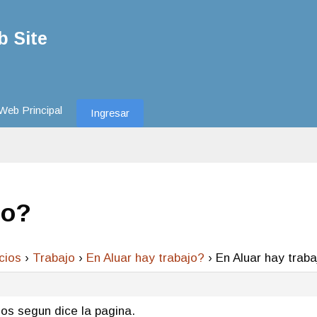
 Site
Web Principal
Ingresar
jo?
cios
›
Trabajo
›
En Aluar hay trabajo?
›
En Aluar hay trab
os segun dice la pagina.