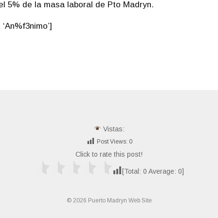
el 5% de la masa laboral de Pto Madryn.
 ‘An%f3nimo’]
Vistas:
Post Views:
0
Click to rate this post!
[Total:
0
Average:
0
]
© 2026 Puerto Madryn Web Site