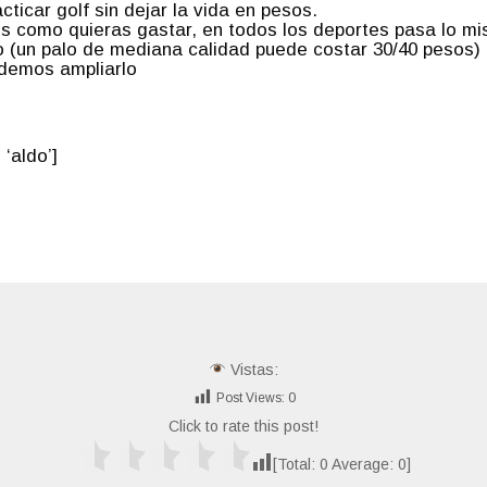
cticar golf sin dejar la vida en pesos.
s como quieras gastar, en todos los deportes pasa lo mi
o (un palo de mediana calidad puede costar 30/40 pesos)
odemos ampliarlo
‘aldo’]
Vistas:
Post Views:
0
Click to rate this post!
[Total:
0
Average:
0
]