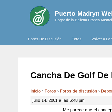
Puerto Madryn Web
Hogar de la Ballena Franca Austral
Foros De Discusión
Fotos
Volver A La 
Cancha De Golf De 
Inicio
›
Foros
›
Foros de discusión
›
Depo
julio 14, 2001 a las 6:48 pm
Me parece que el concept