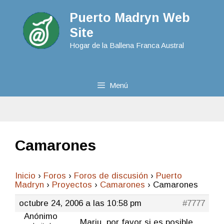
Puerto Madryn Web
Site
Hogar de la Ballena Franca Austral
Menú
Camarones
Inicio
›
Foros
›
Foros de discusión
›
Puerto
Madryn
›
Proyectos
›
Camarones
›
Camarones
octubre 24, 2006 a las 10:58 pm
#7777
Anónimo
Mariu, por favor si es posible