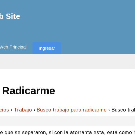
 Site
Web Principal
Ingresar
a Radicarme
cios
›
Trabajo
›
Busco trabajo para radicarme
›
Busco tra
 que se separaron, si con la atorranta esta, esta como