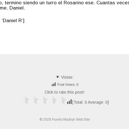
o, termino siendo un turro el Rosarino ese. Cuantas vece
me. Daniel.
‘Daniel R’]
Vistas:
Post Views:
0
Click to rate this post!
[Total:
0
Average:
0
]
© 2026 Puerto Madryn Web Site