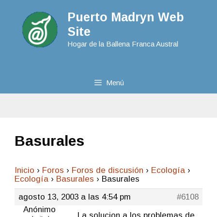
Puerto Madryn Web
Site
Hogar de la Ballena Franca Austral
Menú
Basurales
Inicio
›
Foros
›
Foros de discusión
›
Ecologí­a
›
Ecologí­a
›
Basurales
›
Basurales
agosto 13, 2003 a las 4:54 pm
#6108
Anónimo
La solucion a los problemas de