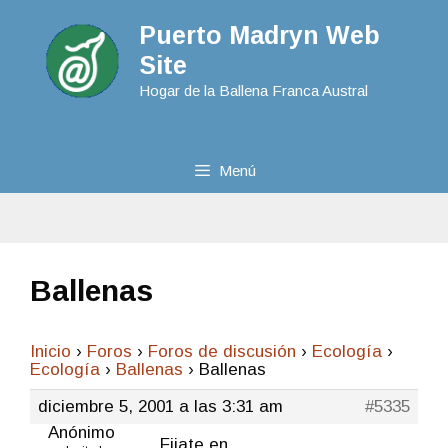
Puerto Madryn Web
Site
Hogar de la Ballena Franca Austral
Menú
Ballenas
Inicio
›
Foros
›
Foros de discusión
›
Ecologí­a
›
Ecologí­a
›
Ballenas
›
Ballenas
diciembre 5, 2001 a las 3:31 am
#5335
Anónimo
Fijate en