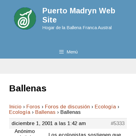
Puerto Madryn Web
Site
Hogar de la Ballena Franca Austral
Menú
Ballenas
Inicio
›
Foros
›
Foros de discusión
›
Ecologí­a
›
Ecologí­a
›
Ballenas
›
Ballenas
diciembre 1, 2001 a las 1:42 am
#5333
Anónimo
Los ecologistas sostienen que